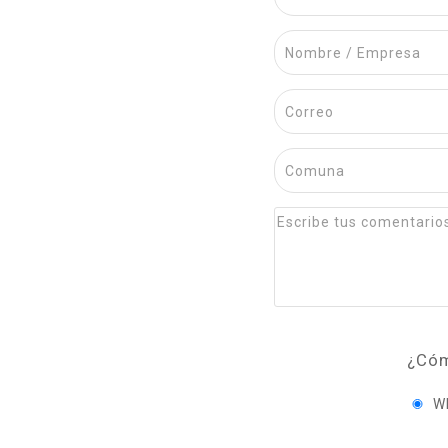
¿Cóm
W