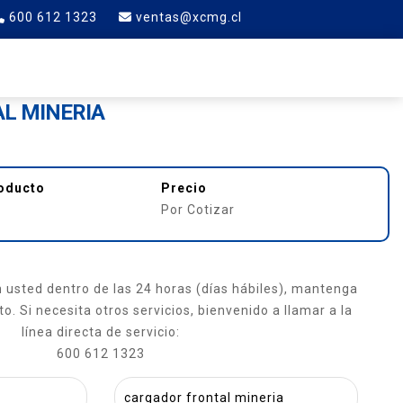
600 612 1323
ventas@xcmg.cl
RTE
CONTACTO
L MINERIA
roducto
Precio
Por Cotizar
usted dentro de las 24 horas (días hábiles), mantenga
o. Si necesita otros servicios, bienvenido a llamar a la
línea directa de servicio:
600 612 1323