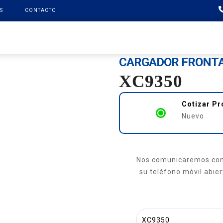
S
CONTACTO
PRODUCTOS
XCMG FINANCE
REPUESTOS
SOPO
CARGADOR FRONTA
XC9350
Cotizar P
Nuevo
Nos comunicaremos con 
su teléfono móvil abiert