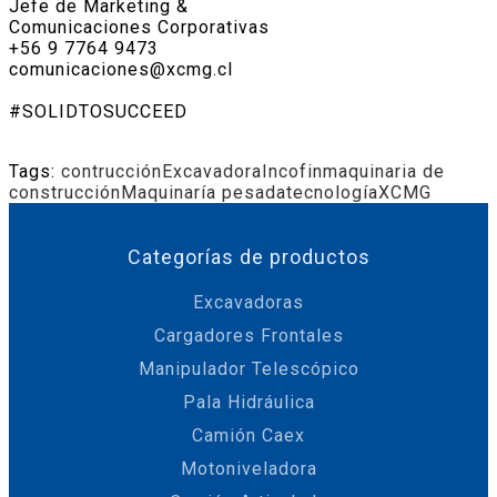
Jefe de Marketing &
Comunicaciones Corporativas
+56 9 7764 9473
comunicaciones@xcmg.cl
#SOLIDTOSUCCEED
Tags:
contrucción
Excavadora
Incofin
maquinaria de
construcción
Maquinaría pesada
tecnología
XCMG
Categorías de productos
Excavadoras
Cargadores Frontales
Manipulador Telescópico
Pala Hidráulica
Camión Caex
Motoniveladora