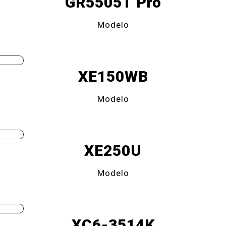
GR5505T Pro
Modelo
XE150WB
Modelo
XE250U
Modelo
XC6-3514K