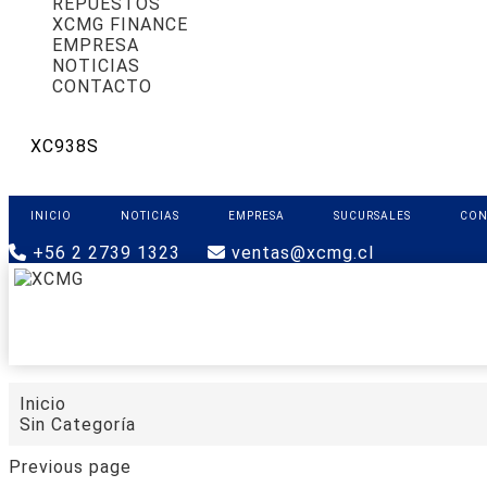
REPUESTOS
XCMG FINANCE
EMPRESA
NOTICIAS
CONTACTO
XC938S
INICIO
NOTICIAS
EMPRESA
SUCURSALES
CON
+56 2 2739 1323
ventas@xcmg.cl
PRODUCTOS
XCMG FINANCE
REPUESTOS
Inicio
Sin Categoría
Previous page