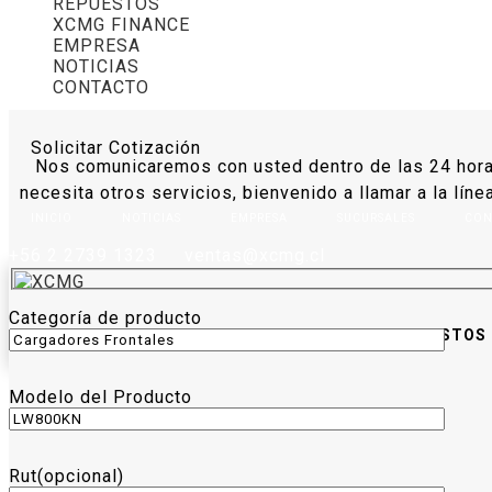
REPUESTOS
XCMG FINANCE
EMPRESA
NOTICIAS
CONTACTO
Solicitar Cotización
Nos comunicaremos con usted dentro de las 24 horas 
necesita otros servicios, bienvenido a llamar a la líne
INICIO
NOTICIAS
EMPRESA
SUCURSALES
CON
+56 2 2739 1323
ventas@xcmg.cl
Categoría de producto
PRODUCTOS
XCMG FINANCE
REPUESTOS
Modelo del Producto
Rut(opcional)