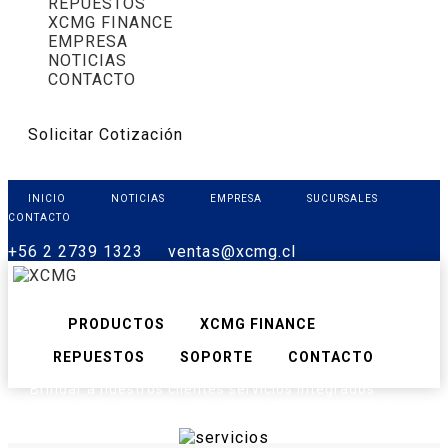
REPUESTOS
XCMG FINANCE
EMPRESA
NOTICIAS
CONTACTO
Solicitar Cotización
INICIO
NOTICIAS
EMPRESA
SUCURSALES
CONTACTO
+56 2 2739 1323
ventas@xcmg.cl
PRODUCTOS
XCMG FINANCE
REPUESTOS
SOPORTE
CONTACTO
Brindar a nuestros clientes servicios integrados
oportunos y efectivos en ventas, mantenimiento y
repuestos, y soporte técnico integral.