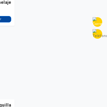
elaje
r
quilla