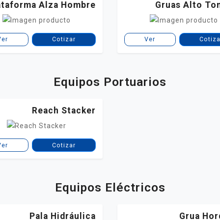
ataforma Alza Hombre
Gruas Alto Ton
Ver
Cotizar
Ver
Cotiza
Equipos Portuarios
Reach Stacker
Ver
Cotizar
Equipos Eléctricos
Pala Hidráulica
Grua Hor