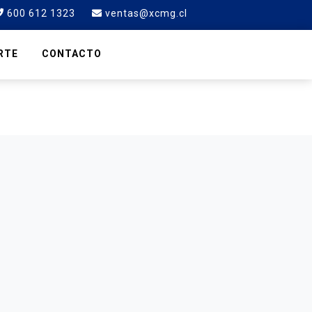
600 612 1323
ventas@xcmg.cl
RTE
CONTACTO