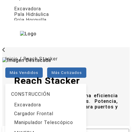
Excavadora
Pala Hidráulica
Grúa Horquilla
Inicio
/
Reach Stacker
Más Vendidos
Más Cotizados
Reach Stacker
CONSTRUCCIÓN
Reach Stacker XCMG: máxima eficiencia
en manejo de contenedores. Potencia,
Excavadora
estabilidad y productividad para puertos y
terminales logísticos.
Cargador Frontal
Manipulador Telescópico