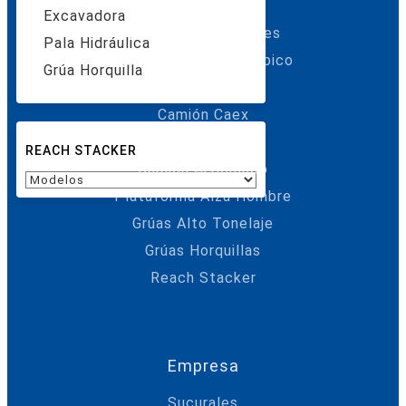
Excavadoras
Excavadora
Cargadores Frontales
Pala Hidráulica
Manipulador Telescópico
Grúa Horquilla
Pala Hidráulica
Camión Caex
Motoniveladora
REACH STACKER
Camión Articulado
Plataforma Alza Hombre
Grúas Alto Tonelaje
Grúas Horquillas
Reach Stacker
Empresa
Sucurales