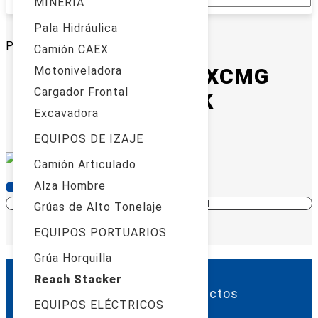
MINERIA
Pala Hidráulica
Cantidad de reach-stacker: 1
Página: 1 de 1
Camión CAEX
Reach Stacker XCMG
Motoniveladora
Cargador Frontal
XCS4531K
Excavadora
Modelo
EQUIPOS DE IZAJE
Camión Articulado
Alza Hombre
MAS INFORMACIÓN
COTIZAR
MÁS INFORMACIÓN
Grúas de Alto Tonelaje
EQUIPOS PORTUARIOS
Grúa Horquilla
Reach Stacker
Categorías de productos
EQUIPOS ELÉCTRICOS