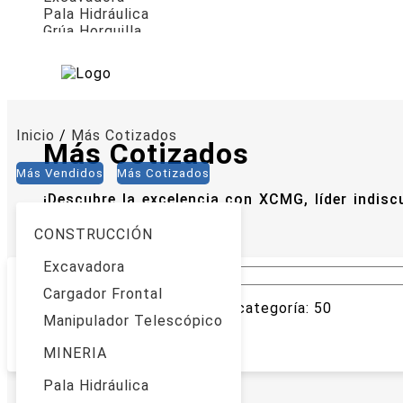
Pala Hidráulica
Grúa Horquilla
Inicio
/
Más Cotizados
Más Cotizados
Más Vendidos
Más Cotizados
¡Descubre la excelencia con XCMG, líder indisc
busques más.
CONSTRUCCIÓN
Excavadora
Cargador Frontal
Cantidad de productos en la categoría: 50
Manipulador Telescópico
/ Página actual 1 de 5 páginas
MINERIA
Pala Hidráulica