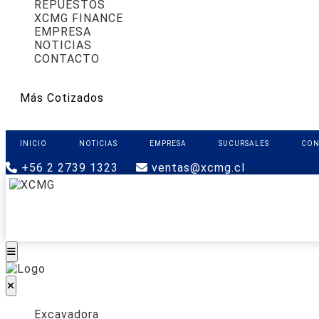
REPUESTOS
XCMG FINANCE
EMPRESA
NOTICIAS
CONTACTO
Más Cotizados
INICIO
NOTICIAS
EMPRESA
SUCURSALES
CON
+56 2 2739 1323
ventas@xcmg.cl
PRODUCTOS
XCMG FINANCE
REPUESTOS
Excavadora