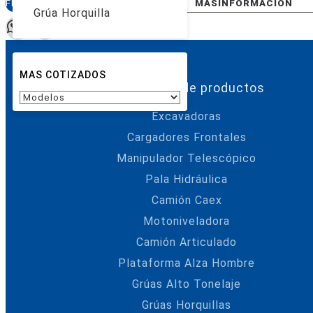
FINANCIAMIENTO
COTIZAR
MASINFORMACIÓN
Grúa Horquilla
Anterior
Siguiente
MAS COTIZADOS
Categorías de productos
Excavadoras
Cargadores Frontales
Manipulador Telescópico
Pala Hidráulica
Camión Caex
Motoniveladora
Camión Articulado
Plataforma Alza Hombre
Grúas Alto Tonelaje
Grúas Horquillas