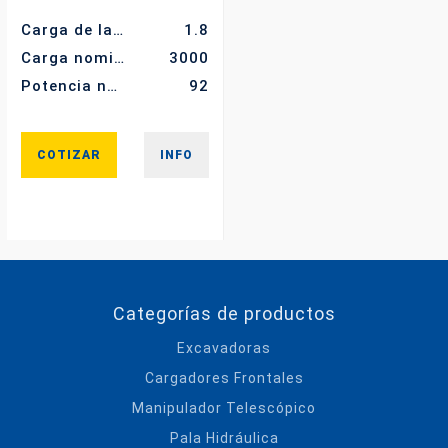
Carga de la cuchara (m³)
1.8
Carga nominal (kg)
3000
Potencia nominal (kw)
92
COTIZAR
INFO
Categorías de productos
Excavadoras
Cargadores Frontales
Manipulador Telescópico
Pala Hidráulica