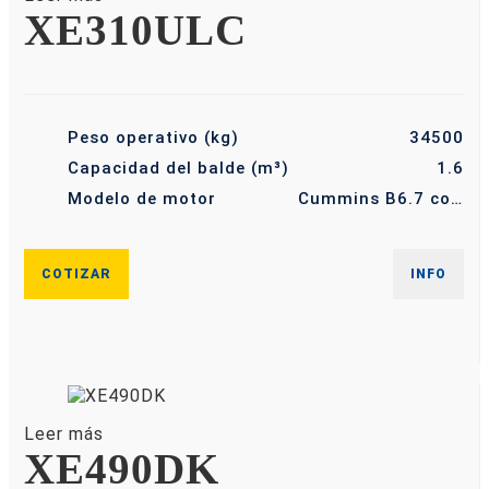
XE310ULC
Peso operativo (kg)
34500
Capacidad del balde (m³)
1.6
Modelo de motor
Cummins B6.7 con hasta 232 hp
COTIZAR
INFO
Leer más
XE490DK