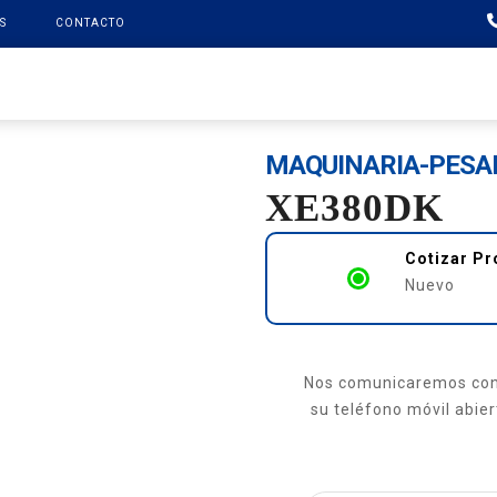
S
CONTACTO
PRODUCTOS
XCMG FINANCE
REPUESTOS
SOPO
MAQUINARIA-PESA
XE380DK
Cotizar P
Nuevo
Nos comunicaremos con 
su teléfono móvil abiert