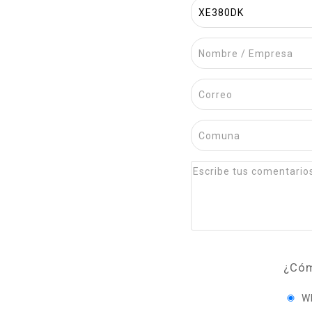
¿Cóm
W