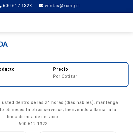
600 612 1323
ventas@xcmg.cl
RTE
CONTACTO
DA
roducto
Precio
Por Cotizar
usted dentro de las 24 horas (días hábiles), mantenga
o. Si necesita otros servicios, bienvenido a llamar a la
línea directa de servicio:
600 612 1323