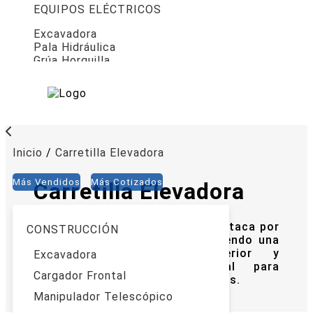
EQUIPOS ELÉCTRICOS
Excavadora
Pala Hidráulica
Grúa Horquilla
Inicio
/
Carretilla Elevadora
Más Vendidos
Más Cotizados
Carretilla Elevadora
La carretilla elevadora XCMG destaca por
CONSTRUCCIÓN
su robustez y eficiencia, ofreciendo una
capacidad de carga superior y
Excavadora
maniobrabilidad precisa, ideal para
Cargador Frontal
operaciones industriales exigentes.
Manipulador Telescópico