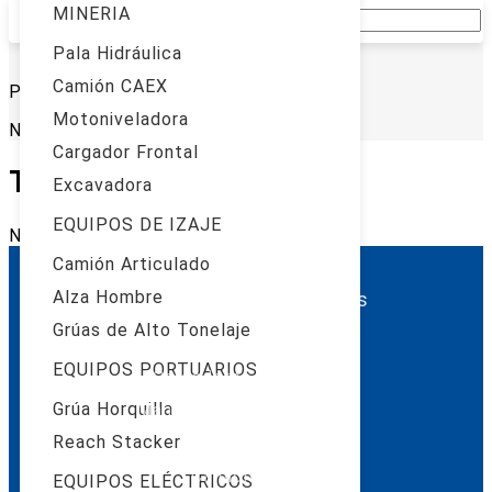
MINERIA
Pala Hidráulica
Cantidad de carretilla-elevadora: 0
Camión CAEX
Página: 1 de 0
Motoniveladora
No se encontraron productos.
Cargador Frontal
TE PUEDE INTERESAR
Excavadora
EQUIPOS DE IZAJE
No se encontraron productos.
Camión Articulado
Alza Hombre
Categorías de productos
Grúas de Alto Tonelaje
Excavadoras
EQUIPOS PORTUARIOS
Cargadores Frontales
Grúa Horquilla
Manipulador Telescópico
Reach Stacker
Pala Hidráulica
Camión Caex
EQUIPOS ELÉCTRICOS