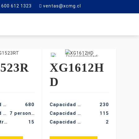
600 612 1323
ventas@xcmg.cl
RTE
CONTACTO
523R
XG1612H
D
Capacidad de elevación (kg)
680
Capacidad de carga (kg)
230
Capacidad de ocupación
7 personas
Capacidad de carga de la plataforma extendida (kg)
115
Altura de trabajo (m)
15
Capacidad máx. De ocupantes (-)
2