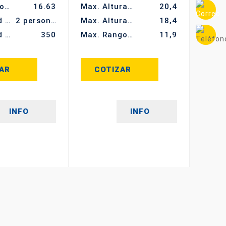
Altura de operación (m)
16.63
Max. Altura de trabajo (m)
20,4
Capacidad de ocupación
2 personas
Max. Altura de la plataforma (m)
18,4
Capacidad de carga (kg)
350
Max. Rango de trabajo (m)
11,9
AR
COTIZAR
INFO
INFO