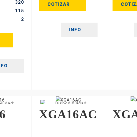
320
COTIZAR
COTIZ
115
2
INFO
NFO
6
XGA16AC
XGA