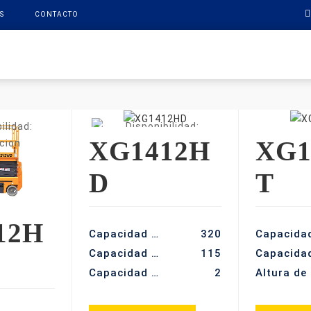
S
CONTACTO
PRODUCTOS
XCMG FINANCE
REPUESTOS
SOPO
XG1412H
XG1
D
T
12H
Capacidad de carga (kg)
320
Capacidad de carga de la plataforma extendida (kg)
115
Capacidad máx. De ocupantes (-)
2