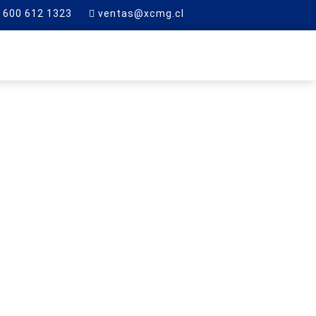
600 612 1323
ventas@xcmg.cl
RTE
CONTACTO