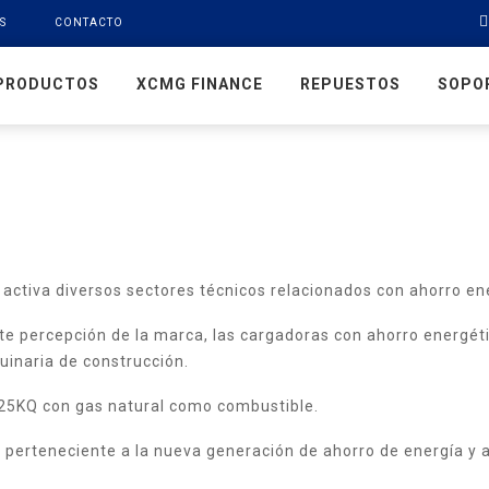
S
CONTACTO
PRODUCTOS
XCMG FINANCE
REPUESTOS
SOPO
activa diversos sectores técnicos relacionados con ahorro en
ente percepción de la marca, las cargadoras con ahorro energé
uinaria de construcción.
Y25KQ con gas natural como combustible.
perteneciente a la nueva generación de ahorro de energía y a