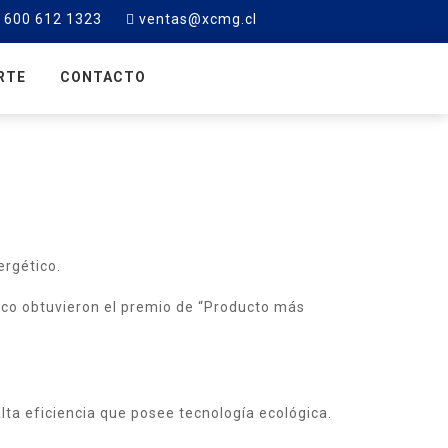
600 612 1323
ventas@xcmg.cl
RTE
CONTACTO
ergético.
tico obtuvieron el premio de “Producto más
lta eficiencia que posee tecnología ecológica.