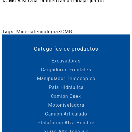
XCMG y Movsa, comienzan a trabajar juntos.
Tags:
Minería
tecnología
XCMG
Categorías de productos
Excavadoras
Cargadores Frontales
Manipulador Telescópico
Pala Hidráulica
Camión Caex
Motoniveladora
Camión Articulado
Plataforma Alza Hombre
Grúas Alto Tonelaje