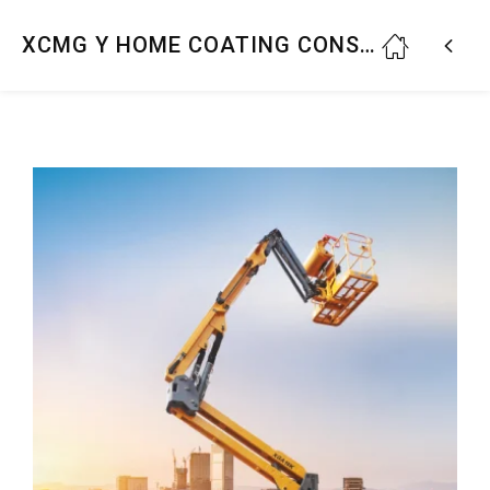
XCMG Y HOME COATING CONSOLIDAN SU ALIANZA CON IMPORTANTE INVERSIÓN