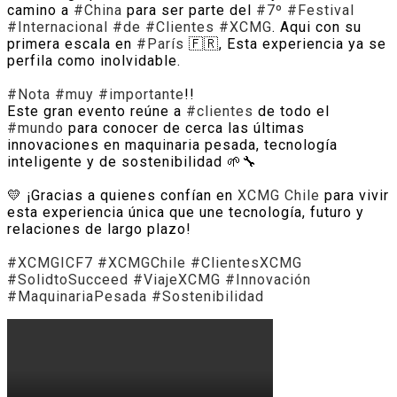
camino a
#
China
para ser parte del
#
7º
#
Festival
#
Internacional
#
de
#
Clientes
#
XCMG
. Aqui con su
primera escala en
#
París
🇫🇷, Esta experiencia ya se
perfila como inolvidable.
#
Nota
#
muy
#
importante
!!
Este gran evento reúne a
#
clientes
de todo el
#
mundo
para conocer de cerca las últimas
innovaciones en maquinaria pesada, tecnología
inteligente y de sostenibilidad 🌱🔧
💛 ¡Gracias a quienes confían en
XCMG Chile
para vivir
esta experiencia única que une tecnología, futuro y
relaciones de largo plazo!
#
XCMGICF7
#
XCMGChile
#
ClientesXCMG
#
SolidtoSucceed
#
ViajeXCMG
#
Innovación
#
MaquinariaPesada
#
Sostenibilidad